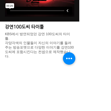
강연100도씨 타이틀
KBS에서 방연되었던 강연 100도씨의 타이
틀.
각양각색의 인물들이 자신의 이야기를 들려
주는 방송포맷으로 다양한 이야기를 강연100
도씨에 포함시킨다는 컨셉으로 제작했습니
다.
DREAM THEATER IMAGE WORKS - 드림씨어터 이미지웍스
대표: 김기욱
사업자 등록번호:
123-37-31665
경기도 광명시 일직로43 GIDC B동 1701호
eeettty@dtimageworks.com
02-6472-8322