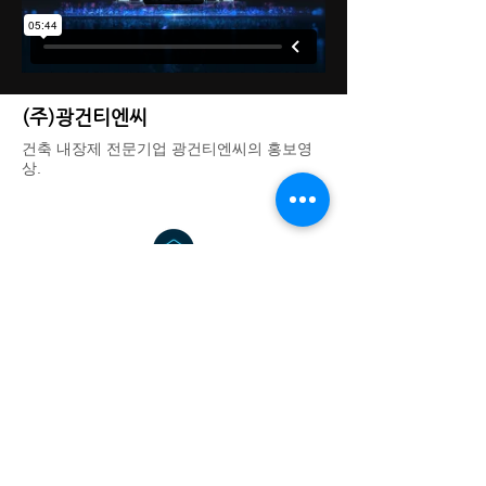
(주)광건티엔씨
건축 내장제 전문기업 광건티엔씨의 홍보영
상.
DREAM THEATER IMAGE WORKS - 드림씨어터 이미지웍스
대표: 김기욱
사업자 등록번호:
123-37-31665
경기도 광명시 일직로43 GIDC B동 1701호
eeettty@dtimageworks.com
02-6472-8322
카카오톡 채널:
재팬쿠루
© 2024 DREAMTHEATER IMAGE WORKS. All Rights Reserved.