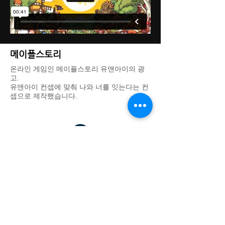
메이플스토리
온라인 게임인 메이플스토리 유앤아이의 광
고.
​유앤아이 컨셉에 맞춰 나와 너를 잇는다는 컨
셉으로 제작했습니다.
DREAM THEATER IMAGE WORKS - 드림씨어터 이미지웍스
대표: 김기욱
사업자 등록번호:
123-37-31665
경기도 광명시 일직로43 GIDC B동 1701호
eeettty@dtimageworks.com
02-6472-8322
카카오톡 채널:
재팬쿠루