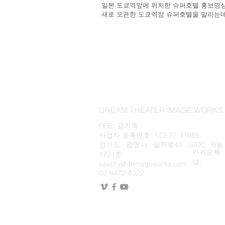
일본 도쿄역앞에 위치한 슈퍼호텔 홍보영상
새로 오픈한 도쿄역점 슈퍼호텔을 알리는데
DREAM THEATER IMAGE WOR
대표: 김기욱
사업자 등록번호: 123-37-31665
경기도 광명시 일직로43 GIDC B동
카카오톡
1701호
널:
eeettty@dtimageworks.com
02-6472-8322