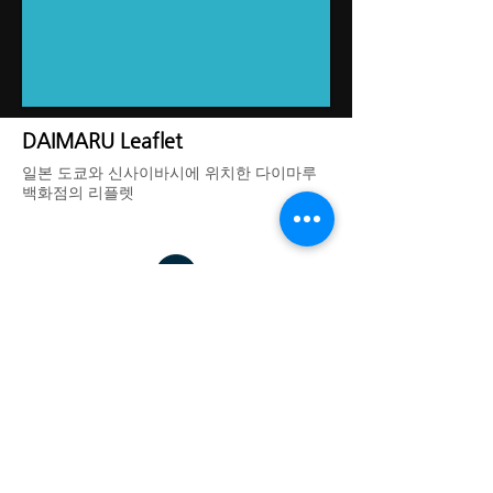
DAIMARU Leaflet
​일본 도쿄와 신사이바시에 위치한 다이마루
백화점의 리플렛
DREAM THEATER IMAGE WORKS - 드림씨어터 이미지웍스
대표: 김기욱
사업자 등록번호:
123-37-31665
경기도 광명시 일직로43 GIDC B동 1701호
eeettty@dtimageworks.com
02-6472-8322
카카오톡 채널:
재팬쿠루