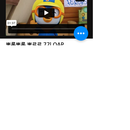
뽀롱뽀롱 뽀로로 7기 OAP
아이코닉스의 뽀롱뽀롱 뽀로로 7기의 Btv
OAP 예고편.
​새로운 시리즈의 시작을 4편의 예고편으로 제
작했습니다.
DREAM THEATER IMAGE WORKS - 드림씨어터 이미지웍스
대표: 김기욱
사업자 등록번호:
123-37-31665
경기도 광명시 일직로43 GIDC B동 1701호
eeettty@dtimageworks.com
02-6472-8322