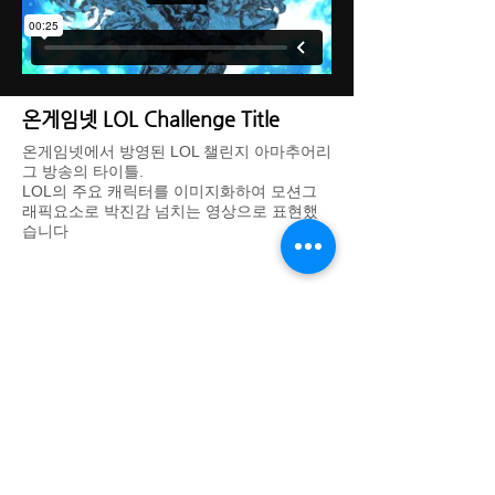
온게임넷 LOL Challenge Title
온게임넷에서 방영된 LOL 챌린지 아마추어리
그 방송의 타이틀.
LOL의 주요 캐릭터를 이미지화하여 모션그
래픽요소로 박진감 넘치는 영상으로 표현했
습니다
DREAM THEATER IMAGE WORKS - 드림씨어터 이미지웍스
대표: 김기욱
사업자 등록번호:
123-37-31665
경기도 광명시 일직로43 GIDC B동 1701호
eeettty@dtimageworks.com
02-6472-8322
카카오톡 채널: