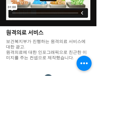
원격의료 서비스
보건복지부가 진행하는 원격의료 서비스에
대한 광고.
​원격의료에 대한 인포그래픽으로 친근한 이
미지를 주는 컨셉으로 제작했습니다.
DREAM THEATER IMAGE WORKS - 드림씨어터 이미지웍스
대표: 김기욱
사업자 등록번호:
123-37-31665
경기도 광명시 일직로43 GIDC B동 1701호
eeettty@dtimageworks.com
02-6472-8322
카카오톡 채널:
재팬쿠루