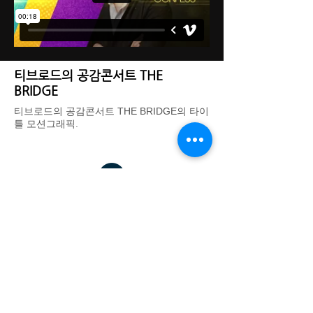
티브로드의 공감콘서트 THE
BRIDGE
티브로드의 공감콘서트 THE BRIDGE의 타이
틀 모션그래픽.
DREAM THEATER IMAGE WORKS - 드림씨어터 이미지웍스
대표: 김기욱
사업자 등록번호:
123-37-31665
경기도 광명시 일직로43 GIDC B동 1701호
eeettty@dtimageworks.com
02-6472-8322
카카오톡 채널:
재팬쿠루