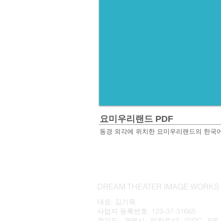
요미우리랜드 PDF
동경 외각에 위치한 요미우리랜드의 한국어
DREAM THEATER IMAGE WOR
대표: 김기욱
사업자 등록번호: 123-37-31665
경기도 광명시 일직로43 GIDC B동