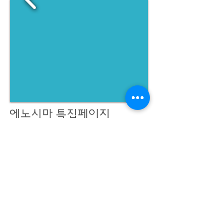
에노시마 특집페이지
일본 에노시마지역 특집 웹페이지
DREAM THEATER IMAGE WORKS - 드림씨어터 이미지웍스
대표: 김기욱
사업자 등록번호:
123-37-31665
경기도 광명시 일직로43 GIDC B동 1701호
eeettty@dtimageworks.com
02-6472-8322
카카오톡 채널:
재팬쿠루