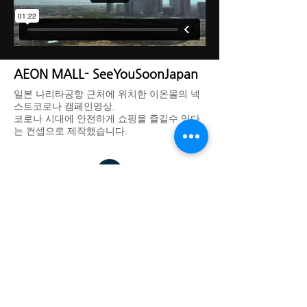
AEON MALL- SeeYouSoonJapan
​일본 나리타공항 근처에 위치한 이온몰의 넥
스트코로나 캠페인영상
.
​코로나 시대에 안전하게 쇼핑을 즐길수 있다
는 컨셉으로 제작했습니다.
DREAM THEATER IMAGE WORKS - 드림씨어터 이미지웍스
대표: 김기욱
사업자 등록번호:
123-37-31665
경기도 광명시 일직로43 GIDC B동 1701호
eeettty@dtimageworks.com
02-6472-8322
카카오톡 채널:
재팬쿠루