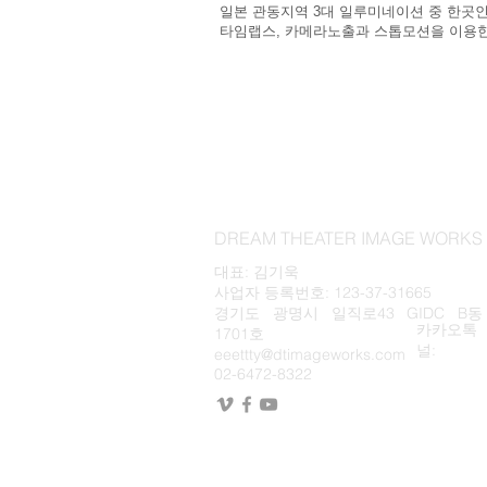
일본 관동지역 3대 일루미네이션 중 한곳인
타임랩스, 카메라노출과 스톱모션을 이용
DREAM THEATER IMAGE WOR
대표: 김기욱
사업자 등록번호: 123-37-31665
경기도 광명시 일직로43 GIDC B동
카카오톡
1701호
널:
eeettty@dtimageworks.com
02-6472-8322