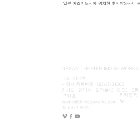
일본 아즈미노시에 위치한 후지야와사비 
DREAM THEATER IMAGE WOR
대표: 김기욱
사업자 등록번호: 123-37-31665
경기도 광명시 일직로43 GIDC B동
카카오톡
1701호
널:
eeettty@dtimageworks.com
02-6472-8322