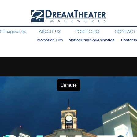
DTimageworks
ABOUT US
PORTFOLIO
CONTACT
Promotion Film
MotionGraphic&Animation
Contents