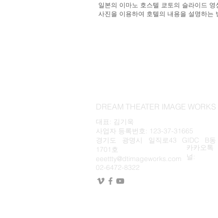
일본의 이마노 호스텔 쿄토의 슬라이드 영
사진을 이용하여 호텔의 내용을 설명하는 
DREAM THEATER IMAGE WOR
대표: 김기욱
사업자 등록번호: 123-37-31665
경기도 광명시 일직로43 GIDC B동
카카오톡
1701호
널:
eeettty@dtimageworks.com
02-6472-8322