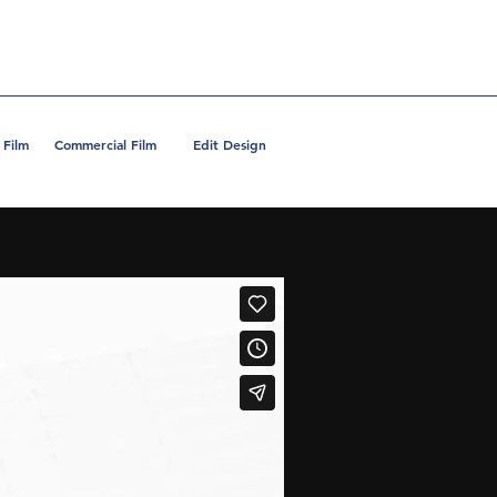
 Film
Commercial Film
Edit Design