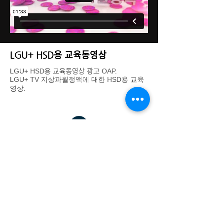
LGU+ HSD용 교육동영상
LGU+ HSD용 교육동영상 광고 OAP.
LGU+ TV 지상파월정액에 대한 HSD용 교육
영상.
DREAM THEATER IMAGE WORKS - 드림씨어터 이미지웍스
대표: 김기욱
사업자 등록번호:
123-37-31665
경기도 광명시 일직로43 GIDC B동 1701호
eeettty@dtimageworks.com
02-6472-8322
카카오톡 채널:
재팬쿠루