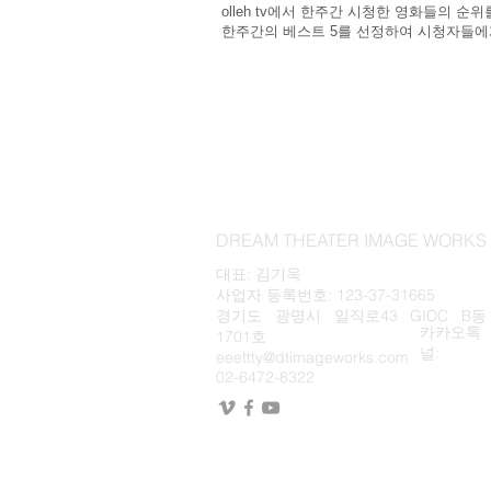
olleh tv에서 한주간 시청한 영화들의 순위
한주간의 베스트 5를 선정하여 시청자들
DREAM THEATER IMAGE WOR
대표: 김기욱
사업자 등록번호: 123-37-31665
경기도 광명시 일직로43 GIDC B동
카카오톡
1701호
널:
eeettty@dtimageworks.com
02-6472-8322