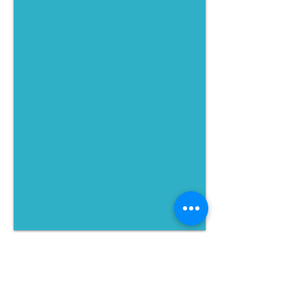
세이부 카와고에
세이부 열차의 카와고에 지역 포스터 및 광
고페이지
DREAM THEATER IMAGE WORKS - 드림씨어터 이미지웍스