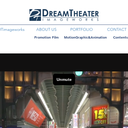
DTimageworks
ABOUT US
PORTFOLIO
CONTACT
Promotion Film
MotionGraphic&Animation
Contents