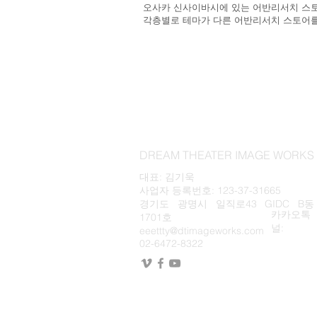
오사카 신사이바시에 있는 어반리서치 스토어
​각층별로 테마가 다른 어반리서치 스토어
DREAM THEATER IMAGE WOR
대표: 김기욱
사업자 등록번호: 123-37-31665
경기도 광명시 일직로43 GIDC B동
카카오톡
1701호
널:
eeettty@dtimageworks.com
02-6472-8322