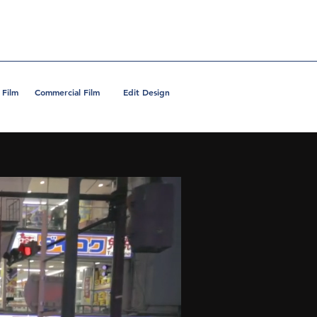
 Film
Commercial Film
Edit Design