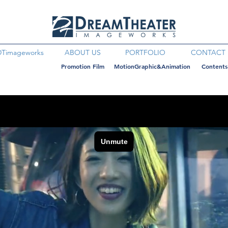
DTimageworks
ABOUT US
PORTFOLIO
CONTACT
Promotion Film
MotionGraphic&Animation
Contents